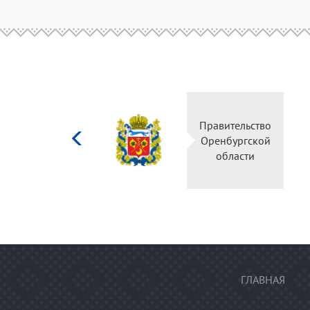
Министерство
Правительство
культуры
Оренбургской
Российской
области
федерации
ГЛАВНАЯ