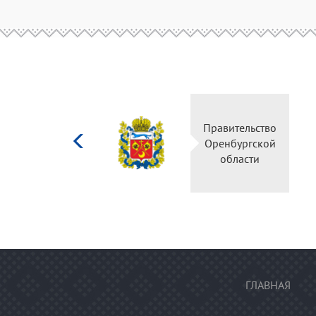
Министерство
Правительство
культуры
Оренбургской
Российской
области
федерации
ГЛАВНАЯ