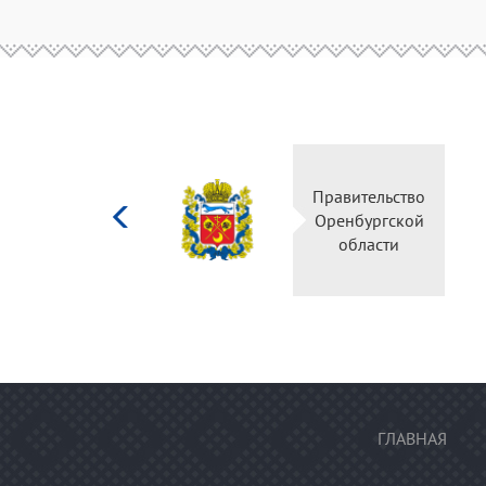
Министерство
Правительство
культуры
Оренбургской
Российской
области
федерации
ГЛАВНАЯ