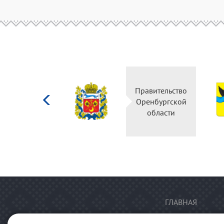
Министерство
Правительство
культуры
Оренбургской
Российской
области
федерации
ГЛАВНАЯ