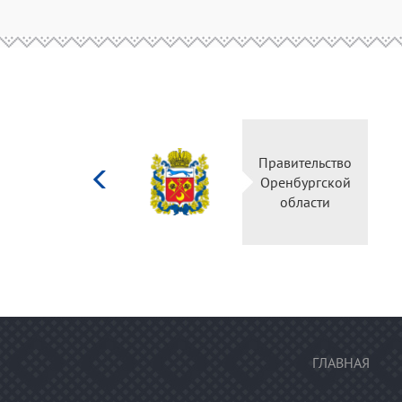
Министерство
Правительство
культуры
Оренбургской
Российской
области
федерации
ГЛАВНАЯ