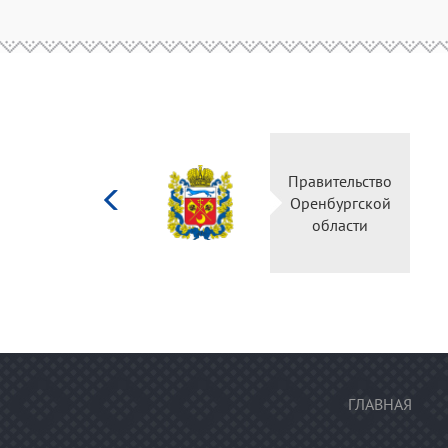
Министерство
Прав
культуры
Орен
Российской
о
федерации
ГЛАВНАЯ