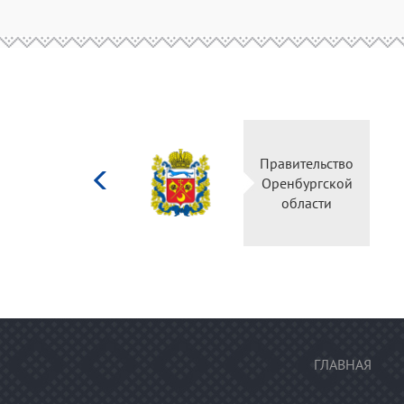
Министерство
Правительство
культуры
Оренбургской
Российской
области
федерации
ГЛАВНАЯ