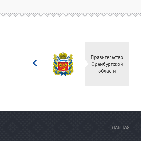
Министерство
Правительство
культуры
Оренбургской
Российской
области
федерации
ГЛАВНАЯ