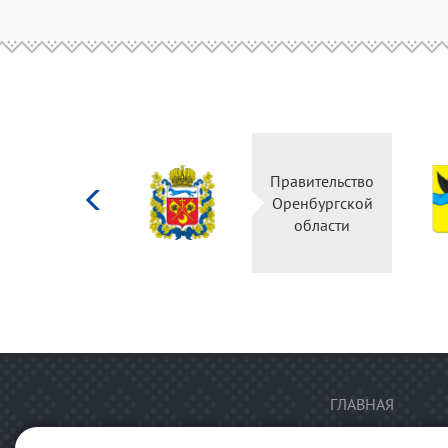
Министерство
Правительство
культуры
Оренбургской
Российской
области
федерации
ГЛАВНАЯ