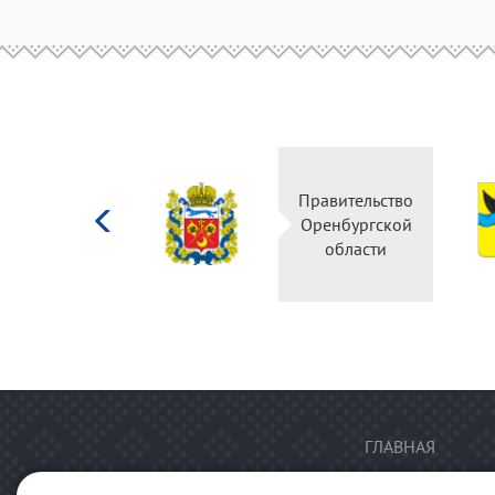
Министерство
Правительство
культуры
Оренбургской
Российской
области
федерации
ГЛАВНАЯ