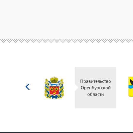
Министерство
Правительство
культуры
Оренбургской
Российской
области
федерации