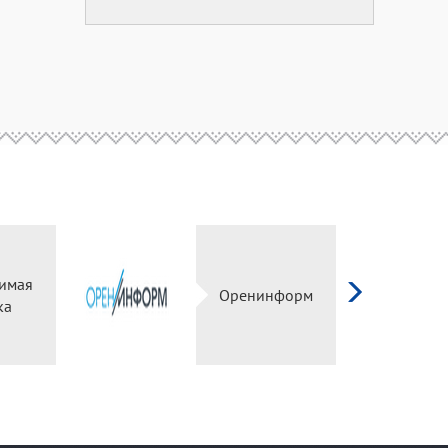
имая
Оренинформ
ка