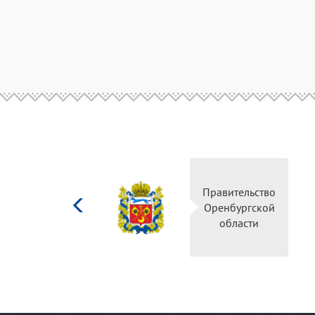
Министерство
Правительство
культуры
Оренбургской
Российской
области
федерации