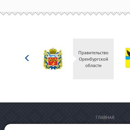
Министерство
Правительство
культуры
Оренбургской
Российской
области
федерации
ГЛАВНАЯ