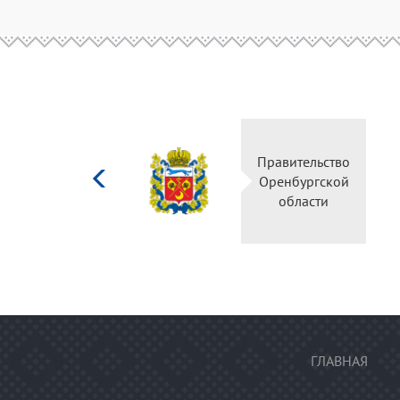
Министерство
Прав
культуры
Орен
Российской
о
федерации
ГЛАВНАЯ