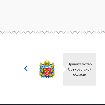
Министерство
Правительство
культуры
Оренбургской
Российской
области
федерации