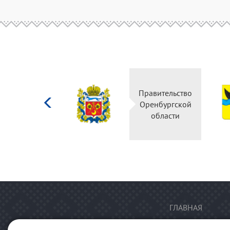
Министерство
Правительство
культуры
Оренбургской
Российской
области
федерации
ГЛАВНАЯ