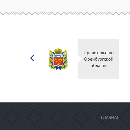
Министерство
культуры
Российской
федерации
ГЛАВНАЯ