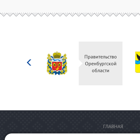
Министерство
Правительство
культуры
Оренбургской
Российской
области
федерации
ГЛАВНАЯ