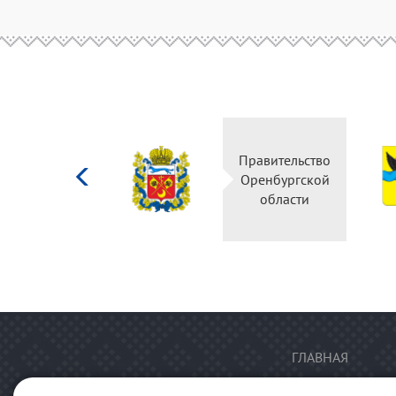
Министерство
Правительство
культуры
Оренбургской
Российской
области
федерации
ГЛАВНАЯ