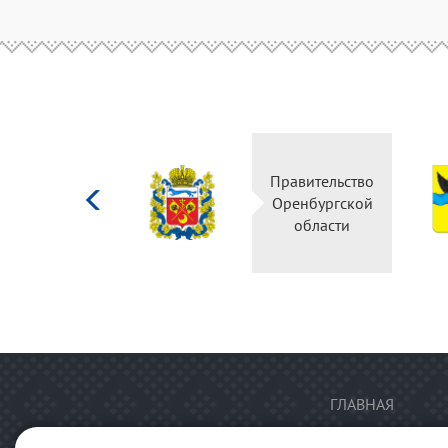
Министерство
Правительство
культуры
Оренбургской
Российской
области
федерации
ГЛАВНАЯ