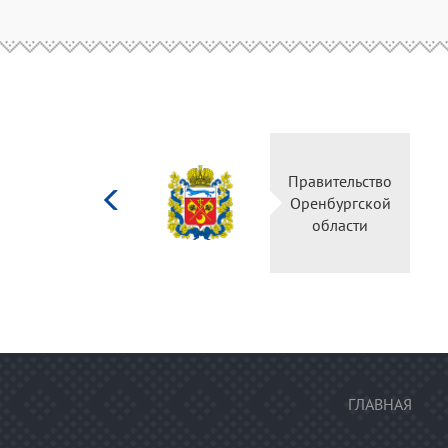
Министерство
Правительство
культуры
Оренбургской
Российской
области
федерации
ГЛАВНАЯ