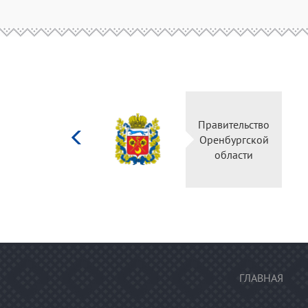
Министерство
Правительство
культуры
Оренбургской
Российской
области
федерации
ГЛАВНАЯ