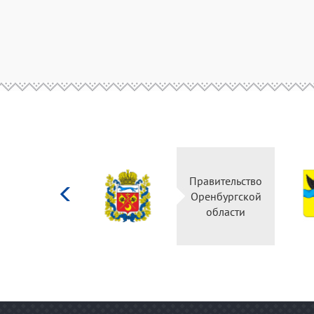
Министерство
Правительство
культуры
Оренбургской
Российской
области
федерации