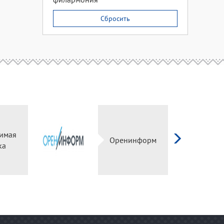
Сбросить
имая
Оренинформ
ка