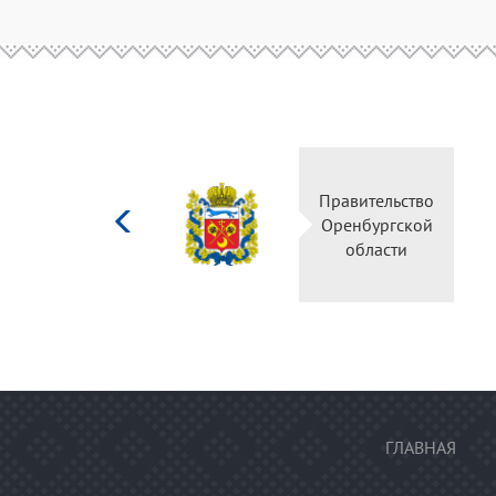
Министерство
Правительство
культуры
Оренбургской
Российской
области
федерации
ГЛАВНАЯ