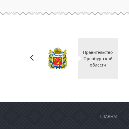
Министерство
Правитель
культуры
Оренбургс
Российской
област
федерации
ГЛАВНАЯ