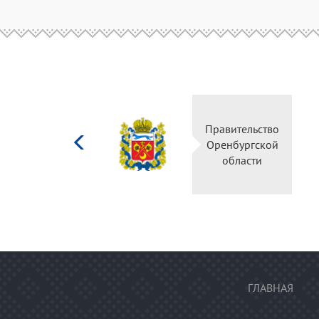
Министерство
культуры
Российской
федерации
ГЛАВНАЯ