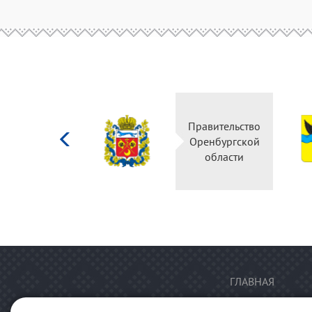
Министерство
Правительство
культуры
Оренбургской
Российской
области
федерации
ГЛАВНАЯ