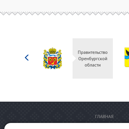
Министерство
Правительство
культуры
Оренбургской
Российской
области
федерации
ГЛАВНАЯ