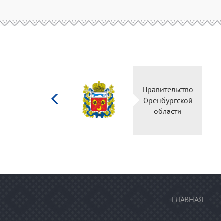
Министерство
Правительство
культуры
Оренбургской
Российской
области
федерации
ГЛАВНАЯ