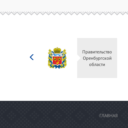
Министерство
культуры
Российской
федерации
ГЛАВНАЯ