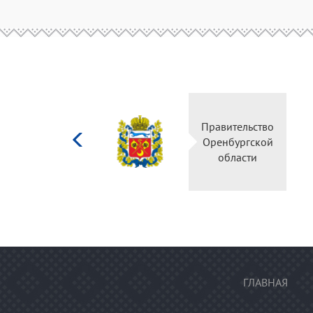
Министерство
Правительство
культуры
Оренбургской
Российской
области
федерации
ГЛАВНАЯ