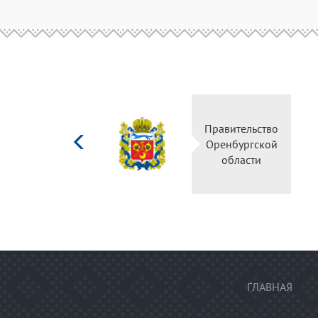
Министерство
Правительство
культуры
Оренбургской
Российской
области
федерации
ГЛАВНАЯ