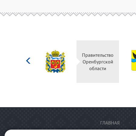
Министерство
Правительство
культуры
Оренбургской
Российской
области
федерации
ГЛАВНАЯ