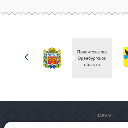
Министерство
Правительство
культуры
Оренбургской
Российской
области
федерации
ГЛАВНАЯ