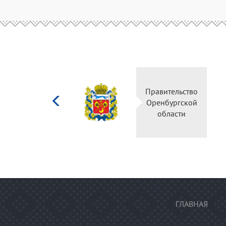
Министерство
Правительство
культуры
Оренбургской
Российской
области
федерации
ГЛАВНАЯ