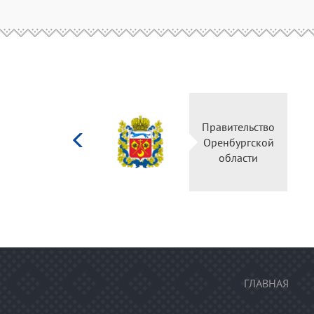
Министерство
Правител
культуры
Оренбур
Российской
облас
федерации
ГЛАВНАЯ