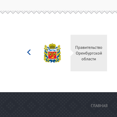
Министерство
Правительс
культуры
Оренбургск
Российской
области
федерации
ГЛАВНАЯ