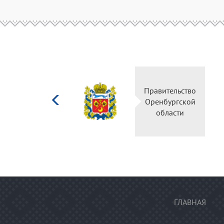
Министерство
Правительство
культуры
Оренбургской
Российской
области
федерации
ГЛАВНАЯ