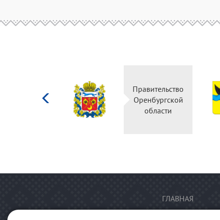
Министерство
Правительство
культуры
Оренбургской
Российской
области
федерации
ГЛАВНАЯ