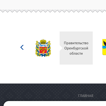
Министерство
Правительство
культуры
Оренбургской
Российской
области
федерации
ГЛАВНАЯ