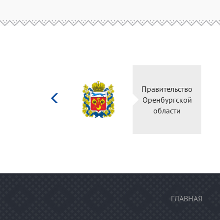
Министерство
Правитель
культуры
Оренбургс
Российской
област
федерации
ГЛАВНАЯ