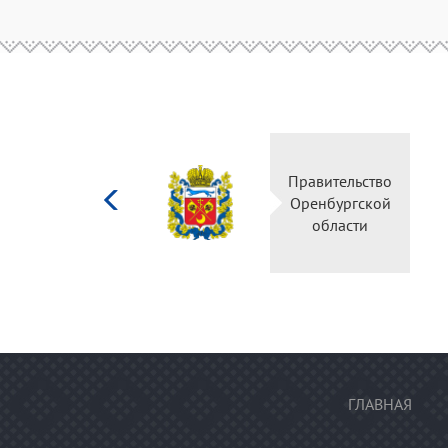
Министерство
Правительство
культуры
Оренбургской
Российской
области
федерации
ГЛАВНАЯ