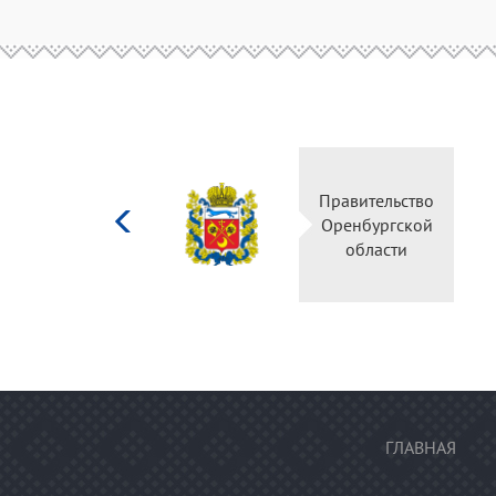
Министерство
Правительство
культуры
Оренбургской
Российской
области
федерации
ГЛАВНАЯ