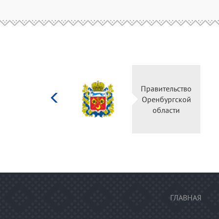
Министерство
Правительство
культуры
Оренбургской
Российской
области
федерации
ГЛАВНАЯ