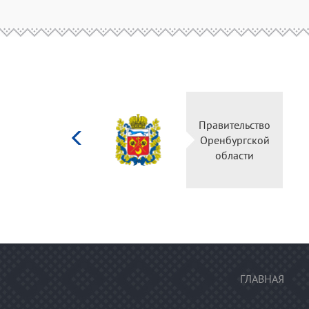
Министерство
культуры
Российской
федерации
ГЛАВНАЯ