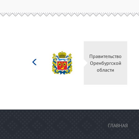
Министерство
Правите
культуры
Оренбу
Российской
обла
федерации
ГЛАВНАЯ