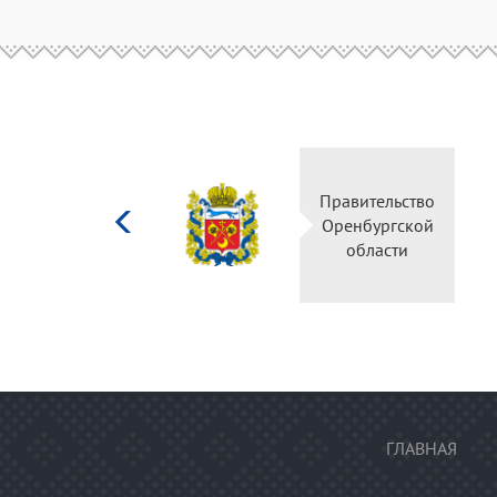
Министерство
Правитель
культуры
Оренбургс
Российской
област
федерации
ГЛАВНАЯ