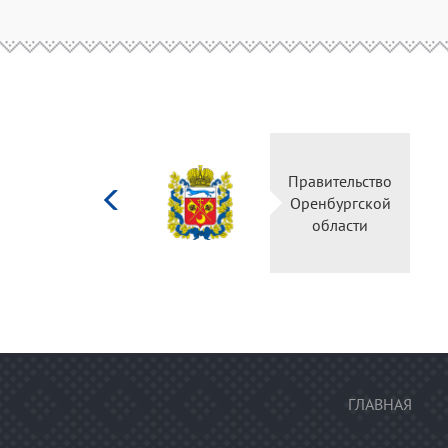
Министерство
Правительство
культуры
Оренбургской
Российской
области
федерации
ГЛАВНАЯ