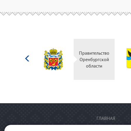
Министерство
Правительство
культуры
Оренбургской
Российской
области
федерации
ГЛАВНАЯ