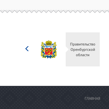
Министерство
Правительство
культуры
Оренбургской
Российской
области
федерации
ГЛАВНАЯ